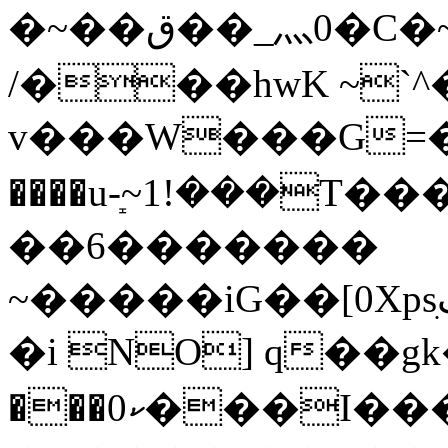
�~��ق��_灬0�C�~yb+ ��C\!�=9$���
/���hwK ~`^
v���W���G=��>������m�ר��e��
����uܻ-~1!���T
��6����
���
~�����iG��[0Xpsڴִ�g3�\1�������XA�:E�/
�i NO] q��gk�
���0ކ���I���e�Z?�V��x V?