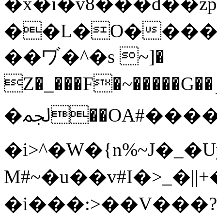
�x�i�v8���d��zp��חF����ls{�[��������}r>
��L�O�����0�
��ヷ�^�s ~]�
Z�_���F�~�����G��ۏo��=M�r}��?
�ﶺ��OA#����!
�i>^�W�{n%~J�_�
M#~�u��v#I�>_�|
�i���:>��V���?